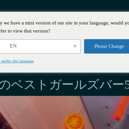
y we have a mini version of our site in your language, would y
efer to view that version?
EN
Please Change
I prefer this language
年 2 月 26 日
市のベストガールズバー