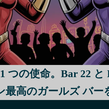
、キャバクラ、レディバーとも呼ばれるバーでホステス
を指す用語「バーガール」の概念を詳しく掘り下げてみ
きく異なります。バーガールをユニークな社会経験を提
いる一方で、ジェンダー力学や経済的影響によって彩ら
ールを見る人もいます。
おける法的課題に対処するには、頻繁に変更される法律
があります。しかし、これらのバーは、社会規範や合法
の使命。Bar 22 と Ki
ができる人々に起業家としての機会を提供します。
かわらず、バーガールは依然としてホーチミン市のナイ
ン最高のガールズ バー
部であり、地元住民と観光客の両方にとってその魅力に