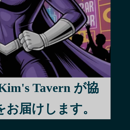
やダンサーと
ましょう。文
供する起業家
れたレンズを
や規制を深く
性の盛衰にう
m's Tavern が協
トライフの活
をお届けします。
貢献していま