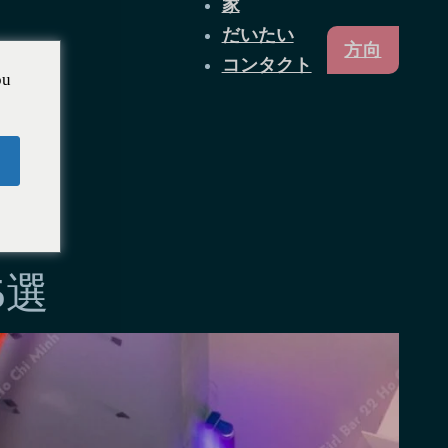
家
だいたい
方向
コンタクト
ou
5選