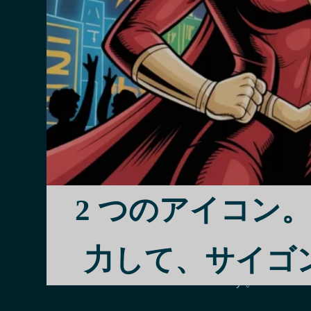
ガールズバー
して働く女性
化的認識は大
だと見る人も
通してバーガ
この専門職に
理解する必要
2 つのアイコン。1 つ
まく乗ること
複雑さにもか
力して、サイゴ
気に満ちた一
す。