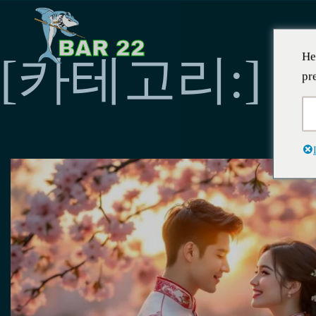
He
[카테고리:]
pr