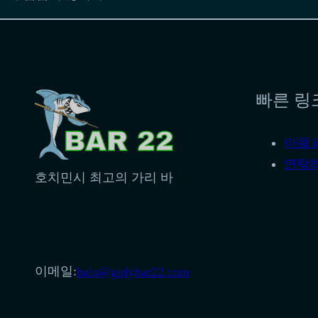
빠른 링
아워 
연락
호치민시 최고의 가리 바
이메일:
halo@girlybar22.com