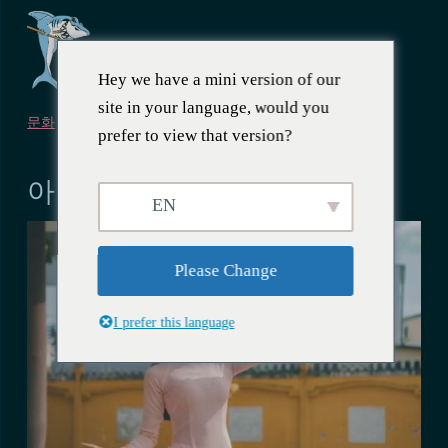
Hey we have a mini version of our
site in your language, would you
문화
prefer to view that version?
2023년 1월 8일
아오자이: 베트남 전통 의상
EN
Please Change
I prefer this language