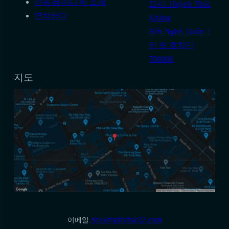
아워 레이디 바 소개
22시. Huỳnh Thúc
연락하다
Kháng
Bến Nghé, Quận 1
탄 포 호치민
700000
지도
halo@girlybar22.com
이메일: