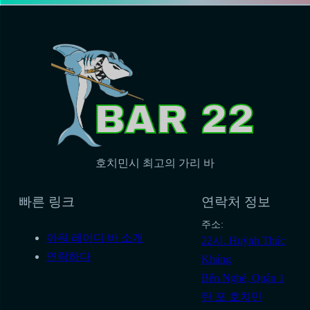
호치민시 최고의 가리 바
빠른 링크
연락처 정보
주소:
아워 레이디 바 소개
22시. Huỳnh Thúc
연락하다
Kháng
Bến Nghé, Quận 1
탄 포 호치민