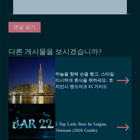
다른 게시물을 보시겠습니까?
하늘을 향해 손을 뻗고, 스타일
리시하게 휴식을 취하세요: 호
치민시 랜드마크 81 가이드
5 Top Lady Bars In Saigon,
Vietnam (2026 Guide)