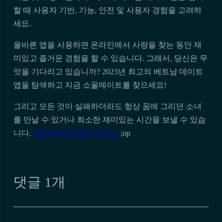
할 때 사용자 기반, 기능, 안전 및 사용자 경험을 고려하
세요.
올바른 앱을 사용하면 온라인에서 사랑을 찾는 동안 재
미있고 즐거운 경험을 할 수 있습니다. 그래서, 당신은 무
엇을 기다리고 있습니까? 2023년 최고의 베트남 데이트
앱을 탐색하고 지금 소울메이트를 찾으세요!
그리고 모든 것이 실패하더라도 항상 꿈에 그리던 소녀
를 만날 수 있거나 최소한 재미있는 시간을 보낼 수 있습
니다.
호치민시 최고의 가리 바
;op
댓글 1개