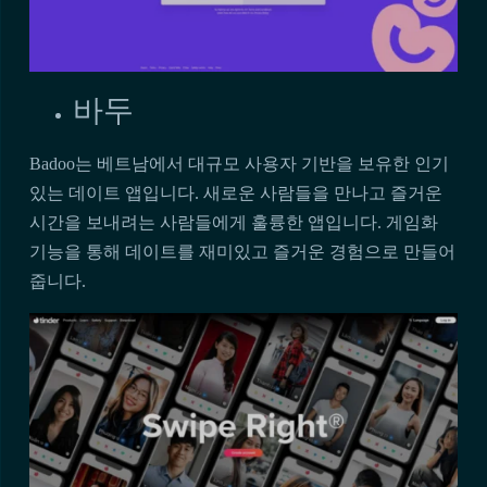
바두
Badoo는 베트남에서 대규모 사용자 기반을 보유한 인기
있는 데이트 앱입니다. 새로운 사람들을 만나고 즐거운
시간을 보내려는 사람들에게 훌륭한 앱입니다. 게임화
기능을 통해 데이트를 재미있고 즐거운 경험으로 만들어
줍니다.