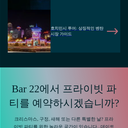
호치민시 투어: 상징적인 벤탄
시장 가이드
Bar 22에서 프라이빗 파
티를 예약하시겠습니까?
크리스마스, 구정, 새해 또는 다른 특별한 날? 프라
이빗 파티를 위한 놀라운 공간이 있습니다...데이트