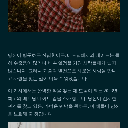
당신이 방문하든 전남친이든, 베트남에서의 데이트는 특
히 수줍음이 많거나 바쁜 일정을 가진 사람들에게 쉽지
않습니다. 그러나 기술의 발전으로 새로운 사람을 만나
고 사랑을 찾는 일이 더욱 쉬워졌습니다.
이 기사에서는 완벽한 짝을 찾는 데 도움이 되는 2023년
최고의 베트남 데이트 앱을 소개합니다. 당신이 진지한
관계를 찾고 있든, 가벼운 만남을 원하든, 이 앱들이 당신
을 보호해 줄 것입니다.