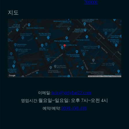
700000
지도
halo@girlybar22.com
이메일:
월요일~일요일: 오후 7시~오전 4시
영업시간:
0898 498 498
예약/예약: