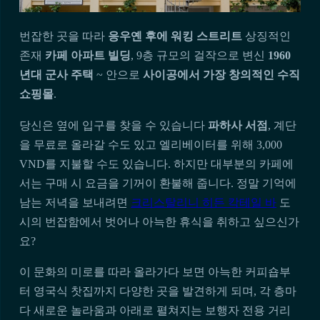
번잡한 곳을 따라
응우옌 후에 워킹 스트리트
상징적인
존재
카페 아파트 빌딩
, 9층 규모의 걸작으로 변신
1960
년대 군사 주택
~ 안으로
사이공에서 가장 창의적인 수직
쇼핑몰
.
당신은 옆에 입구를 찾을 수 있습니다
파하사 서점
, 계단
을 무료로 올라갈 수도 있고 엘리베이터를 위해 3,000
VND를 지불할 수도 있습니다. 하지만 대부분의 카페에
서는 구매 시 요금을 기꺼이 환불해 줍니다. 정말 기억에
남는 저녁을 보내려면
크리스탈리니 히든 칵테일 바
도
시의 번잡함에서 벗어나 아늑한 휴식을 취하고 싶으신가
요?
이 문화의 미로를 따라 올라가다 보면 아늑한 커피숍부
터 영국식 찻집까지 다양한 곳을 발견하게 되며, 각 층마
다 새로운 놀라움과 아래로 펼쳐지는 보행자 전용 거리