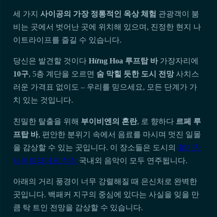
세 가지
사이공의 가장 정통적인 옥상 체험
관광객이 붐
비는 곳에서 벗어난 곳에 위치해 있으며, 진정한 현지 나
이트라이프를 즐길 수 있습니다.
당신은 발견할 것이다
Hừng Hoa 루프탑 바
가장자리에
10구
, 5층 계단을 오르면
숨 막힐 듯한 도시 전망
사치스
러운 가격표 없이도 – 우리를 믿으세요, 모든 단계가 가
치 있는 것입니다.
친밀한 탈출을 위해
부이비엔의 혼란
, 로 향하다
르페 루
프탑 바
, 편안한 분위기 속에서 음료를 마시며 멋진 일몰
을 감상할 수 있는 곳입니다. 이 장소들은 도시의
활기찬
나이트라이프 현장
국내외 음악이 모두 연주됩니다.
아래의 거리 풍경이 너무 강렬해질 때 은신처로 완벽한
곳입니다. 백패커 지구의 중심에 있다는 사실을 잊을 만
큼 탁 트인 전망을 감상할 수 있습니다.