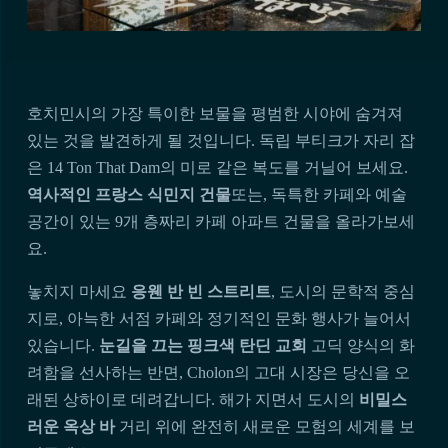
호치민시의 가장 특이한 보물을 평범한 시야에 숨겨져
있는 것을 발견하게 될 것입니다. 독립 부티크가 자리 잡
은 14 Ton That Dam의 미로 같은 복도를 거닐어 보세요.
역사적인 프랑스 식민지 건물
또는, 독특한 카페와 예술
공간이 있는 9개 층짜리 카페 아파트 건물을 올라가보세
요.
놓치지 마세요
응웬 반 빈 스트리트
, 도시의 문학적 중심
지로, 아늑한 서점 카페와 정기적인 문화 행사가 늘어서
있습니다.
눈길을 끄는 핑크색 탄딘 교회
고딕 양식의 화
려함을 선사하는 반면, Cholon의 고대 시장은 당신을 오
래된 상하이로 데려갑니다. 해가 지면서 도시의
비밀스
러운 옥상 바
거리 위에 완전히 새로운 모험의 세계를 보