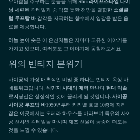
우아함을 추구하는 분들을 위해
Shri 라이프스타일 다이
닝
세련된 칵테일과 숨 막힐 듯한 전망을 결합한
소셜클
럽 루프탑 바
감각을 자극하는 향수에서 영감을 받은 음
료를 제공합니다.
하늘 높이 솟은 이 은신처들은 저마다 고유한 이야기를
가지고 있으며, 여러분도 그 이야기에 동참해보세요.
위의 빈티지 분위기
사이공의 가장 매혹적인 비밀 중 하나는 빈티지 옥상 바
네트워크입니다.
식민지 시대의 매력
만난다
현대 믹솔
로지
당신은 상징적인 것에 끌리게 될 것입니다.
사이공
사이공 루프탑 바
1959년부터 카라벨 호텔 10층에 자리
잡은 이곳에서는 오페라 하우스를 바라보며 특유의 사이
공 선샤인 칵테일을 마시며 재즈 선율이 공중에 떠도는
것을 느낄 수 있습니다.