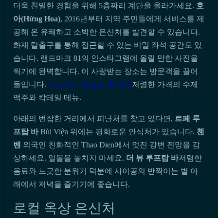
더욱 친밀한 경험을 위해 5층짜리 계단을 올라가세요.
호
아(Hừng Hoa)
, 2016년부터 지역 주민들에게 서비스를 제
공해 온 유쾌하고 소박한 은신처를 발견할 수 있습니다.
화재 탈출구를 통해 접근할 수 있는 비밀 좌석 공간도 있
습니다. 랜드마크 81의 인스타그램에 올릴 만한 사진을
찍기에 완벽합니다. 이 사랑받는 장소는 방문객을 끌어
들입니다.
포용적인 가족적 분위기
저렴한 가격의 수제
맥주와 칵테일 메뉴.
아래의 번잡한 거리에서 피난처를 찾고 있다면,
르페 루
프탑 바
Bùi Viện 위에는 평화로운 안식처가 있습니다.
첸
벤
외국인 친화적인 Thao Dien에서 멋진 강변 전망을 감
상하세요. 일몰을 놓치지 마세요.
더 뷰 루프탑 바
저렴한
음료와 느긋한 분위기 덕분에 사이공의 반짝이는 별 아
래에서 저녁을 즐기기에 좋습니다.
로컬 옥상 은신처