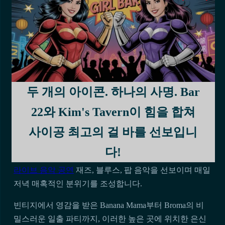
당신은 찾을 것이다
호치민시
번화한 거리 위에 높이 자
두 개의 아이콘. 하나의 사명. Bar
리 잡은 가장 멋진 비밀이 숨겨져 있습니다.
옥상 바
환상
22와 Kim's Tavern이 힘을 합쳐
적인 전망과 잊지 못할 밤을 선사합니다.
사이공 최고의 걸 바를 선보입니
도시의
우뚝 솟은 고층 빌딩
사이공의 스카이라인을 눈
부신 도시 놀이터로 바꾸었습니다.
다!
라이브 음악 공연
재즈, 블루스, 팝 음악을 선보이며 매일
저녁 매혹적인 분위기를 조성합니다.
빈티지에서 영감을 받은 Banana Mama부터 Broma의 비
밀스러운 일출 파티까지, 이러한 높은 곳에 위치한 은신