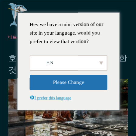
Hey we have a mini version of our
site in your language, would you
베트남
prefer to view that version?
2025년 1월 7일
호치민시에서 할 수 있는 특이한
EN
것들
Please Change
I prefer this language