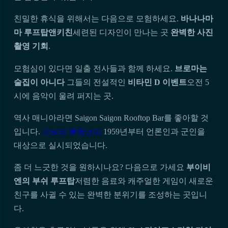
친밀한 휴식을 위해서는 다음으로 모험하세요.
바나나마
마 루프탑앤키친
세련된 디자인이 만나는 곳
완벽한 사진
촬영 기회
.
모험심이 있다면 일출 전사들과 함께 하세요.
브로마는
술집이 아니다
그들의 전설적인
비타민 D 이벤트
오전 5
시에 음악이 울려 퍼지는 곳.
역사 매니아라면 Saigon Saigon Rooftop Bar를 좋아할 것
입니다.
비밀의 물웅덩이
1959년부터 언론인과 군인을
대상으로 실시되었습니다.
좀 더 느긋한 것을 원하시나요? 다음으로 가세요
부이비
엔의 부쉬 루프탑
저렴한 음료와 캐주얼한 게임이 새로운
친구를 사귈 수 있는 완벽한 분위기를 조성하는 곳입니
다.