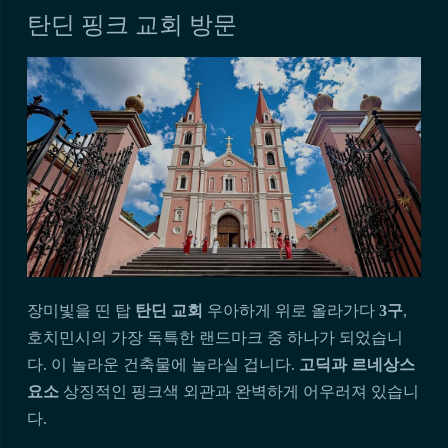
탄딘 핑크 교회 방문
장미빛을 띤 탑
탄딘 교회
우아하게 위로 올라가다
3구
,
호치민시의 가장 독특한 랜드마크 중 하나가 되었습니
다. 이 놀라운 건축물에 놀라실 겁니다.
고딕과 르네상스
요소
상징적인 핑크색 외관과 완벽하게 어우러져 있습니
다.