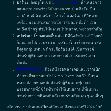
บาร์ 22
: ตั้งอยู่ในเขต 1
Bar 22 Girl Bar
นำเสนอการ
ผสมผสานระหว่างกีฬาและความบันเทิงอันเป็น
เอกลักษณ์ ด้วยหน้าจอโปรเจ็กเตอร์และทีวีหลาย
เครื่อง มอบประสบการณ์การรับชมที่ดื่มด่ำ เปิด
จนถึงเช้าตรู่ ช่วยให้แฟนๆ ไม่พลาดช่วงเวลาสำคัญ
สปอร์ตบาร์ของแพตตี้
: แม้จะมีที่นั่งจำกัด แต่ Phatty's
ก็อบอวลไปด้วยบรรยากาศสปอร์ตบาร์อย่างแท้จริง
ดึงดูดกลุ่มแฟน ๆ ที่กระตือรือร้นได้ เป็นสวรรค์
สำหรับผู้ที่มองหาประสบการณ์สปอร์ตบาร์แบบ
ดั้งเดิม
คิมทาเวิร์นบาร์
: ด้วยหน้าจอหลายจอและเวลาเปิด
ทำการที่ขยายออกไป Kim's Tavern Bar จึงเป็นจุด
หมายปลายทางหลักสำหรับผู้ชื่นชอบฟุตบอล
บรรยากาศที่มีชีวิตชีวาทำให้เป็นสถานที่ที่เหมาะ
สำหรับการเพลิดเพลินกับเกมร่วมกับแฟน ๆ คนอื่นๆ
เมื่อการแข่งขันแชมเปียนส์ลีกรอบชิงชนะเลิศปี 2024 ใกล้