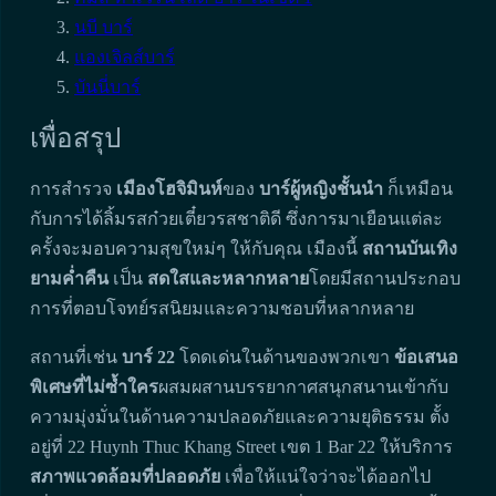
นบี บาร์
แองเจิลส์บาร์
บันนี่บาร์
เพื่อสรุป
การสำรวจ
เมืองโฮจิมินห์
ของ
บาร์ผู้หญิงชั้นนำ
ก็เหมือน
กับการได้ลิ้มรสก๋วยเตี๋ยวรสชาติดี ซึ่งการมาเยือนแต่ละ
ครั้งจะมอบความสุขใหม่ๆ ให้กับคุณ เมืองนี้
สถานบันเทิง
ยามค่ำคืน
เป็น
สดใสและหลากหลาย
โดยมีสถานประกอบ
การที่ตอบโจทย์รสนิยมและความชอบที่หลากหลาย
สถานที่เช่น
บาร์ 22
โดดเด่นในด้านของพวกเขา
ข้อเสนอ
พิเศษที่ไม่ซ้ำใคร
ผสมผสานบรรยากาศสนุกสนานเข้ากับ
ความมุ่งมั่นในด้านความปลอดภัยและความยุติธรรม ตั้ง
อยู่ที่ 22 Huynh Thuc Khang Street เขต 1 Bar 22 ให้บริการ
สภาพแวดล้อมที่ปลอดภัย
เพื่อให้แน่ใจว่าจะได้ออกไป