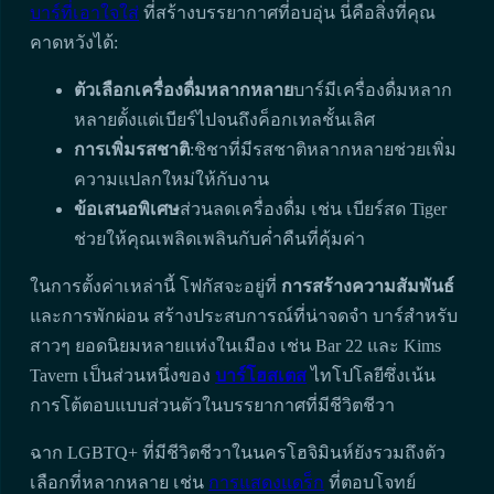
บาร์ที่เอาใจใส่
ที่สร้างบรรยากาศที่อบอุ่น นี่คือสิ่งที่คุณ
คาดหวังได้:
ตัวเลือกเครื่องดื่มหลากหลาย
บาร์มีเครื่องดื่มหลาก
หลายตั้งแต่เบียร์ไปจนถึงค็อกเทลชั้นเลิศ
การเพิ่มรสชาติ
:ชิชาที่มีรสชาติหลากหลายช่วยเพิ่ม
ความแปลกใหม่ให้กับงาน
ข้อเสนอพิเศษ
ส่วนลดเครื่องดื่ม เช่น เบียร์สด Tiger
ช่วยให้คุณเพลิดเพลินกับค่ำคืนที่คุ้มค่า
ในการตั้งค่าเหล่านี้ โฟกัสจะอยู่ที่
การสร้างความสัมพันธ์
และการพักผ่อน สร้างประสบการณ์ที่น่าจดจำ บาร์สำหรับ
สาวๆ ยอดนิยมหลายแห่งในเมือง เช่น Bar 22 และ Kims
Tavern เป็นส่วนหนึ่งของ
บาร์โฮสเตส
ไทโปโลยีซึ่งเน้น
การโต้ตอบแบบส่วนตัวในบรรยากาศที่มีชีวิตชีวา
ฉาก LGBTQ+ ที่มีชีวิตชีวาในนครโฮจิมินห์ยังรวมถึงตัว
เลือกที่หลากหลาย เช่น
การแสดงแดร็ก
ที่ตอบโจทย์