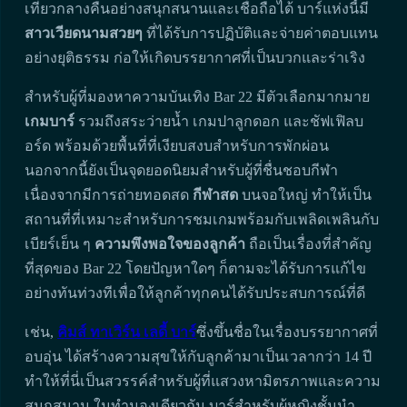
เที่ยวกลางคืนอย่างสนุกสนานและเชื่อถือได้ บาร์แห่งนี้มี
สาวเวียดนามสวยๆ
ที่ได้รับการปฏิบัติและจ่ายค่าตอบแทน
อย่างยุติธรรม ก่อให้เกิดบรรยากาศที่เป็นบวกและร่าเริง
สำหรับผู้ที่มองหาความบันเทิง Bar 22 มีตัวเลือกมากมาย
เกมบาร์
รวมถึงสระว่ายน้ำ เกมปาลูกดอก และชัฟเฟิลบ
อร์ด พร้อมด้วยพื้นที่ที่เงียบสงบสำหรับการพักผ่อน
นอกจากนี้ยังเป็นจุดยอดนิยมสำหรับผู้ที่ชื่นชอบกีฬา
เนื่องจากมีการถ่ายทอดสด
กีฬาสด
บนจอใหญ่ ทำให้เป็น
สถานที่ที่เหมาะสำหรับการชมเกมพร้อมกับเพลิดเพลินกับ
เบียร์เย็น ๆ
ความพึงพอใจของลูกค้า
ถือเป็นเรื่องที่สำคัญ
ที่สุดของ Bar 22 โดยปัญหาใดๆ ก็ตามจะได้รับการแก้ไข
อย่างทันท่วงทีเพื่อให้ลูกค้าทุกคนได้รับประสบการณ์ที่ดี
เช่น,
คิมส์ ทาเวิร์น เลดี้ บาร์
ซึ่งขึ้นชื่อในเรื่องบรรยากาศที่
อบอุ่น ได้สร้างความสุขให้กับลูกค้ามาเป็นเวลากว่า 14 ปี
ทำให้ที่นี่เป็นสวรรค์สำหรับผู้ที่แสวงหามิตรภาพและความ
สนุกสนาน ในทำนองเดียวกัน บาร์สำหรับผู้หญิงชั้นนำ