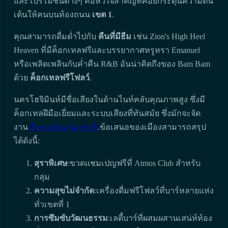
และโปรโมชั่นต่างๆ คือหัวใจสำคัญที่คอยกระตุ้นความตื่น
เต้นให้คนบนท้องถนน
เขต 1
.
คุณสามารถดื่มด่ำไปกับ
คืนที่มีธีม
เช่น Zion's High Heel
Heaven ที่มีค็อกเทลฟรีและบรรยากาศหรูหรา Emanuel
หรือเพลิดเพลินกับค่ำคืน R&B อันน่าคิดถึงของ Bam Bam
ด้วย
ค็อกเทลฟรีโฟลว์
.
นครโฮจิมินห์มีชื่อเสียงในด้านไนท์คลับคุณภาพสูง ซึ่งมี
ค็อกเทลฝีมือเยี่ยมและระบบเสียงที่ทันสมัย ซึ่งมักจะจัด
งาน
ดีเจระดับนานาชาติ
.ข้อเสนอของเมืองสามารถสรุป
ได้ดังนี้:
สุราพิเศษ
:ขวดแชมเปญฟรีที่ Atmos Club สำหรับ
กลุ่ม
ความสุขไม่จำกัด
:เครื่องดื่มฟรีโฟลว์ที่บาร์หลายแห่ง
ทั่วเขตที่ 1
การซึมซับวัฒนธรรม
:เลดี้บาร์ที่ผสมผสานเสน่ห์ท้อง