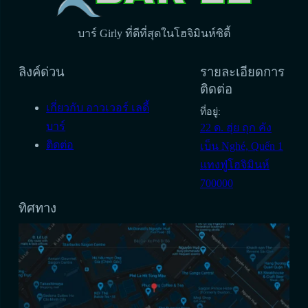
บาร์ Girly ที่ดีที่สุดในโฮจิมินห์ซิตี้
ลิงค์ด่วน
รายละเอียดการ
ติดต่อ
เกี่ยวกับ อาวเวอร์ เลดี้
ที่อยู่:
บาร์
22 ด. ฮุ่ย ถุก คัง
ติดต่อ
เบ็น Nghé, Quến 1
แทงฟู่โฮจิมินห์
700000
ทิศทาง