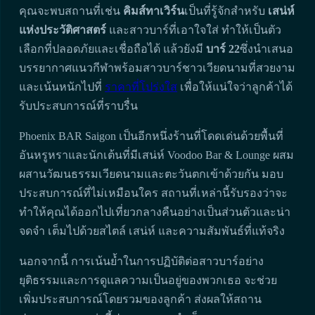
คุณจะพบสถานที่เช่น
คิมส์ทาเวิร์น
เป็นที่รู้จักสำหรับ
เสน่ห์
แห่งประวัติศาสตร์
และสาวบาร์ที่เอาใจใส่ ทำให้เป็นตัว
เลือกที่ปลอดภัยและเชื่อถือได้ แล้วยังมี
บาร์ 22
ซึ่งนำเสนอ
บรรยากาศแนวกีฬาพร้อมสาวบาร์ชาวเวียดนามที่สวยงาม
และเน้นหนักไปที่
ราคาที่โปร่งใส
เพื่อให้แน่ใจว่าลูกค้าได้
รับประสบการณ์ที่ราบรื่น
Phoenix BAR Saigon เป็นอีกหนึ่งร้านที่โดดเด่นด้วยพื้นที่
อันหรูหราและนักเต้นที่มีเสน่ห์ Voodoo Bar & Lounge ผสม
ผสานวัฒนธรรมเวียดนามและตะวันตกเข้าด้วยกัน มอบ
ประสบการณ์ที่ไม่เหมือนใคร สถานที่เหล่านี้รับรองว่าจะ
ทำให้คุณได้ออกไปเที่ยวกลางคืนอย่างเป็นส่วนตัวและน่า
จดจำ เต็มไปด้วยสไตล์ เสน่ห์ และความสัมพันธ์ที่แท้จริง
นอกจากนี้ การเน้นย้ำในการปฏิบัติต่อสาวบาร์อย่าง
ยุติธรรมและการดูแลความเป็นอยู่ของพวกเธอ จะช่วย
เพิ่มประสบการณ์โดยรวมของลูกค้า ส่งผลให้สถาน