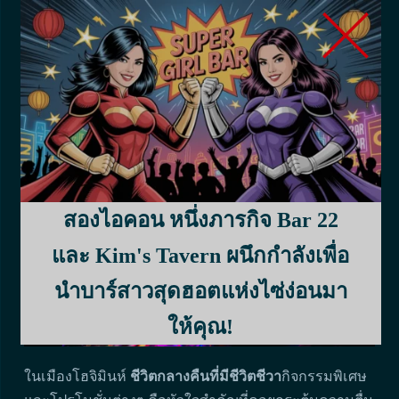
พนักงานทุกคนด้วยความสุภาพและมีศักดิ์ศรี ซึ่งเป็นปัจจัย
สำคัญในการรักษาบรรยากาศเชิงบวกและสร้าง
ประสบการณ์อันน่าเคารพนับถือให้กับทุกคนที่มีส่วน
เกี่ยวข้อง
กิจกรรมพิเศษและโปรโมชั่น
สองไอคอน หนึ่งภารกิจ Bar 22
และ Kim's Tavern ผนึกกำลังเพื่อ
นำบาร์สาวสุดฮอตแห่งไซ่ง่อนมา
ให้คุณ!
ในเมืองโฮจิมินห์
ชีวิตกลางคืนที่มีชีวิตชีวา
กิจกรรมพิเศษ