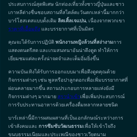
ประสบการณ์สุดพิเศษ นักท่องเที่ยวทั้งชาวญี่ปุ่นและชาว
เกาหลีต่างชื่นชอบสถานที่สไตล์ตะวันตกเหล่านี้มากกว่า
บาร์โฮสเตสแบบดั้งเดิม
ลิตเติ้ลเจแปน
, เนื่องจากพวกเขา
ราคาที่เอื้อมถึง
และบรรยากาศที่เป็นมิตร
คุณจะได้รับการปฏิบัติ
พนักงานหญิงล้วนที่สง่างาม
การ
แสดงดนตรีสด และเกมสนทนาอันน่าดึงดูด ทำให้การ
เยี่ยมชมแต่ละครั้งน่าจดจำและเต็มอิ่มยิ่งขึ้น
ความบันเทิงได้รับการออกแบบมาเพื่อดึงดูดคุณด้วย
กิจกรรมต่างๆ เช่น พูลหรือปาลูกดอกเพื่อเพิ่มบรรยากาศที่
ผ่อนคลายมากขึ้น สถานประกอบการหลายแห่งยังมี
กิจกรรมต่างๆ มากมาย
สุรานำเข้า
เพื่อเพิ่มประสบการณ์
การรับประทานอาหารด้วยเครื่องดื่มหลากหลายชนิด
บาร์เหล่านี้มีการผสมผสานที่เป็นเอกลักษณ์ระหว่างการ
เข้าสังคมและ
การซึมซับวัฒนธรรม
เพื่อให้เข้าใจถึง
ขนบธรรมเนียมและประเพณีของชาวเวียดนาม