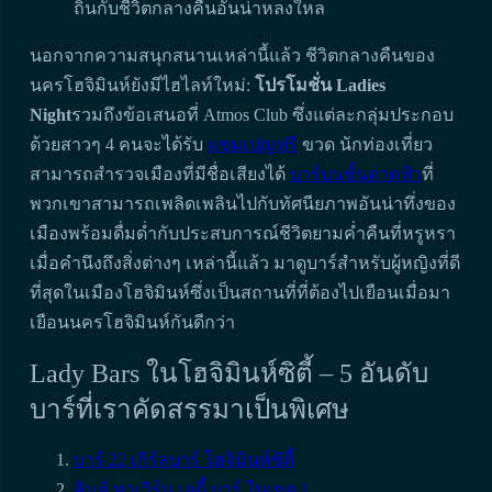
ถิ่นกับชีวิตกลางคืนอันน่าหลงใหล
นอกจากความสนุกสนานเหล่านี้แล้ว ชีวิตกลางคืนของ
นครโฮจิมินห์ยังมีไฮไลท์ใหม่:
โปรโมชั่น Ladies
Night
รวมถึงข้อเสนอที่ Atmos Club ซึ่งแต่ละกลุ่มประกอบ
ด้วยสาวๆ 4 คนจะได้รับ
แชมเปญฟรี
ขวด นักท่องเที่ยว
สามารถสำรวจเมืองที่มีชื่อเสียงได้
บาร์บนชั้นดาดฟ้า
ที่
พวกเขาสามารถเพลิดเพลินไปกับทัศนียภาพอันน่าทึ่งของ
เมืองพร้อมดื่มด่ำกับประสบการณ์ชีวิตยามค่ำคืนที่หรูหรา
เมื่อคำนึงถึงสิ่งต่างๆ เหล่านี้แล้ว มาดูบาร์สำหรับผู้หญิงที่ดี
ที่สุดในเมืองโฮจิมินห์ซึ่งเป็นสถานที่ที่ต้องไปเยือนเมื่อมา
เยือนนครโฮจิมินห์กันดีกว่า
Lady Bars ในโฮจิมินห์ซิตี้ – 5 อันดับ
บาร์ที่เราคัดสรรมาเป็นพิเศษ
บาร์ 22 เกิร์ลบาร์ โฮจิมินห์ซิตี้
คิมส์ ทาเวิร์น เลดี้ บาร์ ในเขต 1