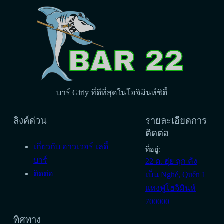
บาร์ Girly ที่ดีที่สุดในโฮจิมินห์ซิตี้
ลิงค์ด่วน
รายละเอียดการ
ติดต่อ
เกี่ยวกับ อาวเวอร์ เลดี้
ที่อยู่:
บาร์
22 ด. ฮุ่ย ถุก คัง
ติดต่อ
เบ็น Nghé, Quến 1
แทงฟู่โฮจิมินห์
700000
ทิศทาง