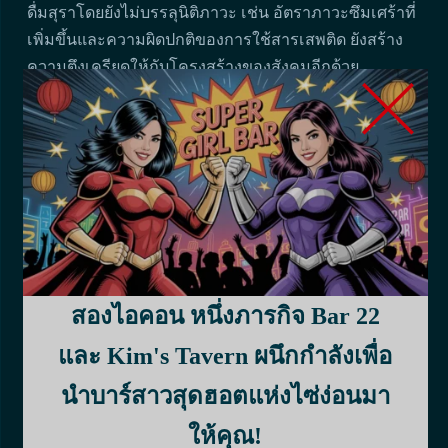
ดื่มสุราโดยยังไม่บรรลุนิติภาวะ เช่น อัตราภาวะซึมเศร้าที่
เพิ่มขึ้นและความผิดปกติของการใช้สารเสพติด ยังสร้าง
ความตึงเครียดให้กับโครงสร้างของสังคมอีกด้วย
ดังนั้น การจัดการกับปัญหาการดื่มสุราของผู้เยาว์จึงเป็นสิ่ง
สำคัญในการรักษาชุมชนที่มีสุขภาพดีและเจริญรุ่งเรือง
ผลที่ตามมาที่อาจเกิดขึ้นจากการ
เปลี่ยนอายุการดื่ม
ก้าวเข้าสู่โลกที่อายุการดื่มที่ถูกกฎหมายลดลง และลองนึก
ภาพตัวเองกำลังใช้ชีวิตอยู่ในสังคมที่ผลของการ
สองไอคอน หนึ่งภารกิจ Bar 22
เปลี่ยนแปลงนี้แพร่หลายและเห็นได้ชัดเจน
และ Kim's Tavern ผนึกกำลังเพื่อ
ผลที่ตามมาประการหนึ่งของการเปลี่ยนอายุการดื่มใน
เวียดนามคืออุบัติเหตุและการบาดเจ็บที่เกี่ยวข้องกับ
นำบาร์สาวสุดฮอตแห่งไซ่ง่อนมา
แอลกอฮอล์ที่เพิ่มขึ้นในหมู่คนหนุ่มสาว เมื่ออายุที่ดื่มสุรา
ให้คุณ!
น้อยลง วัยรุ่นและผู้ใหญ่วัยหนุ่มสาวจะสามารถเข้าถึง