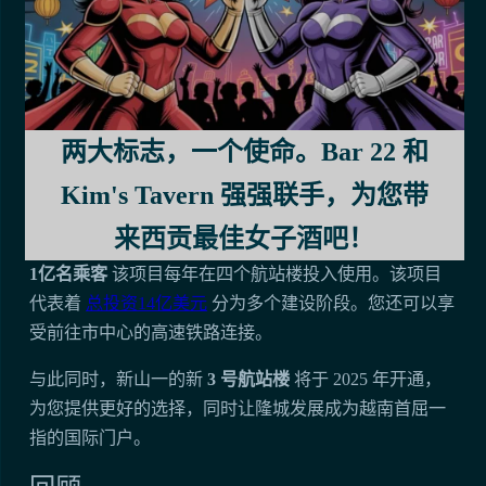
虽然目前的机场可以很好地为旅客提供服务，但胡志明
市的航空业未来将迎来巨大的变革，您一定希望亲眼见
证它的演变。
这一演变的巅峰是
隆城国际机场
，目前正在建设中，距
两大标志，一个使命。Bar 22 和
离城市东部仅 40 公里。当它于 2026 年开放第一期时，
Kim's Tavern 强强联手，为您带
你将会看到
莲花型端子
由韩国建筑师设计。
来西贡最佳女子酒吧！
这不仅仅是一个机场——这是一个
大型项目
最终会解决
1亿名乘客
该项目每年在四个航站楼投入使用。该项目
代表着
总投资14亿美元
分为多个建设阶段。您还可以享
受前往市中心的高速铁路连接。
与此同时，新山一的新
3 号航站楼
将于 2025 年开通，
为您提供更好的选择，同时让隆城发展成为越南首屈一
指的国际门户。