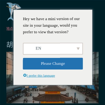
Hey we have a mini version of our
site in your language, would you
地点
prefer to view that version?
2025年3月10日
胡志明市机场指南
EN
Please Change
I prefer this language