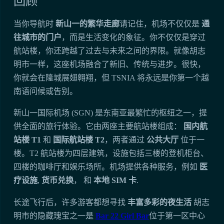
回顾
当你导航时
新山一的繁华走廊
请记住，机场不仅仅是
通
往城市的门户
，而是生活变化的象征。你不仅仅是穿过
航站楼，你还跨越了过去与未来之间的界限。就像胡志
明市一样，这座机场融合了新旧、传统与进步。很快，
你就会在隆城展翅翱翔，但 TSNIA 将永远是你第一个越
南语问候或告别。
新山一国际机场 (SGN) 是东南亚最繁忙的枢纽之一，提
供全面的旅行体验。它由两座主要航站楼组成：
国内航
站楼 T1
和
国际航站楼 T2
，两者通过
公共大厅
位于一
楼。T2 航站楼为四层建筑，设施包括三楼的登机柜台、
四楼的咖啡厅和娱乐场所。机场提供各种服务，例如
医
疗设施
,
货币兑换
， 和
本地 SIM 卡
.
长途飞行后，许多游客都想寻找
丰富多彩的夜生活
胡志
明市的隐藏瑰宝之一是
Bar 22 Girl Bar
位于第一区中心