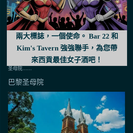
的戰場遺址、紀念碑和其他與軍事行動相關的地標。
知識淵博的導遊會沿途分享個人經歷，這些體驗往往會
讓遊客對越南文化和韌性有新的認識。
兩大標誌，一個使命。 Bar 22 和
這個引人入勝的目的地為每個人提供了一些東西；無論
是尋求教育機會的首次遊客還是重複遊客，還是只是東
Kim's Tavern 強強聯手，為您帶
南亞冒險之旅的另一個獨特部分，都很容易理解為什麼
來西貢最佳女子酒吧！
戰爭遺跡博物館是胡志明市的熱門景點之一！前往巴黎
圣母院……
巴黎圣母院