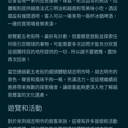
您會發現一系列出售服裝、珠寶、紀念品等的商店，而
攤販則提供越南法式三明治和越南粉等美味小吃。酒店
還設有幾間酒吧，客人可以一邊享用一兩杯冰鎮啤酒，
一邊欣賞現場音樂表演。
遊覽範五老街時，最好有計劃，但要願意放鬆並探索任
何吸引您眼球的事物。可能需要多次訪問才能充分欣賞
這個獨特目的地所提供的一切 - 所以請不要猶豫，盡快
再次回來！
當您通過範五老街的鏡頭體驗胡志明市時，胡志明市的
景色、聲音和風味不拘一格，充滿活力。從這裡繼續前
進將帶來無數的探索機會，讓遊客能夠更深入地了解越
南豐富的文化遺產。
遊覽和活動
對於來到胡志明市的遊客來說，這裡有許多旅遊和活動