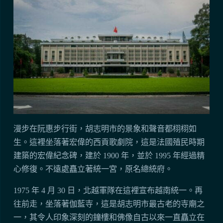
漫步在阮惠步行街，胡志明市的景象和聲音都栩栩如
生。這裡坐落著宏偉的西貢歌劇院，這是法國殖民時期
建築的宏偉紀念碑，建於 1900 年，並於 1995 年經過精
心修復。不遠處矗立著統一宮，原名總統府。
1975 年 4 月 30 日，北越軍隊在這裡宣布越南統一。再
往前走，坐落著伽藍寺，這是胡志明市最古老的寺廟之
一，其令人印象深刻的鐘樓和佛像自古以來一直矗立在