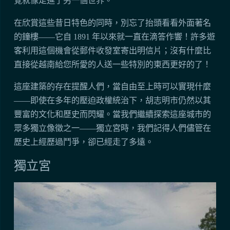
覺就像走進了另一個世界。
在欣賞這些昔日特色的同時，別忘了抬頭看看外面著名
的鐘樓——它自 1891 年以來就一直在滴答作響！許多遊
客利用這個機會從郵件收發室寄出明信片；沒有什麼比
直接從越南給您所愛的人送一些特別的東西更好的了！
這座建築的存在提醒人們，當自由至上時可以實現什麼
——即使在多年的壓迫政權統治下，胡志明市仍然以其
豐富的文化和歷史而閃耀。當我們繼續探索這座城市的
眾多獨立像徵之一——獨立宮時，我們記得人們儘管在
歷史上經歷過鬥爭，卻已經走了多遠。
獨立宮