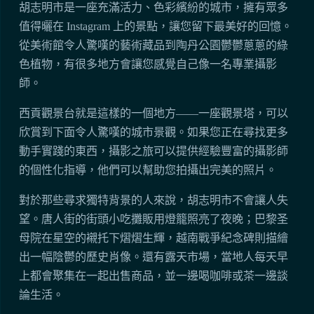
胡志明市是一座充滿活力、色彩繽紛的城市，擁有眾多
值得曬在 Instagram 上的景點，讓您留下最美好的回憶。
從美術館令人驚嘆的藝術藏品到陶丹公園鬱鬱蔥蔥的綠
色植物，有很多地方會讓您感覺自己像一名專業攝影
師。
西貢觀景台就是這樣的一個地方——一座觀景塔，可以
欣賞到下面令人驚嘆的城市景觀。如果您正在尋找更多
動手實踐的東西，攝影之旅可以提供經驗豐富的攝影師
的個性化指導，他們可以幫助您拍攝出完美的照片。
對於那些尋求獨特背景的人來說，胡志明市不會讓人失
望。唐人街的街頭小吃攤販用燈籠照亮了夜晚；巴黎圣
母院在星空的襯托下熠熠生輝，越南戰爭紀念碑則描繪
出一幅陰鬱的歷史肖像。還有露天市場，當地人每天早
上都會聚集在一起出售商品，並一邊喝咖啡或茶一邊談
論生活。