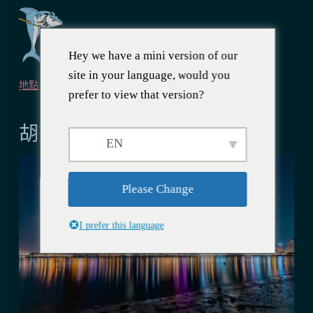
Hey we have a mini version of our
site in your language, would you
地點
prefer to view that version?
2023 年 3 月 13 日
胡志明市必看景點和活動
EN
Please Change
I prefer this language