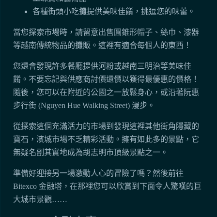
各種街頭小吃攤提供美味佳餚，挑逗您的味蕾。
當您探索市場時，請留意出售圓錐形帽子、絲巾、漆器
等越南傳統物品的攤販。這裡有適合每個人的東西！
您還會發現許多餐廳提供河粉或越南三明治等美味佳
餚。不要忘記與供應商討價還價以獲得最優惠的價格！
隨後，您可以在附近的公園之一放鬆身心，或沿著阮惠
步行街 (Nguyen Hue Walking Street) 漫步。
從探索這個充滿活力的市場到發現這裡其他街角隱藏的
寶石，濱城市場不乏精彩活動。擁有如此多的景點，它
無疑名副其實地成為胡志明市頂級景點之一。
準備好迎接另一場激動人心的冒險了嗎？然後前往
Bitexco 金融塔，在那裡您可以欣賞到下面令人驚嘆的巨
大城市景觀……