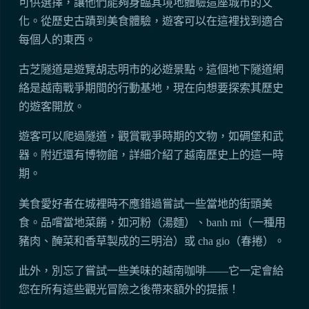
可供選擇，讓他們能夠身臨其境地體驗這座城市的文
化。從歷史古蹟到美食體驗，遊客可以在這裡找到適合
每個人的東西。
古芝隧道是遊覽胡志明市的必遊景點。這個地下隧道網
絡是越南戰爭期間的行動基地，現在向想要探索其歷史
的遊客開放。
遊客可以爬過隧道，觀賞戰爭時期的文物，如碉堡和武
器。附近還有博物館，詳細介紹了越南歷史上的這一時
期。
美食愛好者在城裡時不應錯過嘗試一些當地的街頭美
食。品嚐當地菜餚，如河粉（湯麵）、banh mi（一種用
豬肉、醃菜和香草製成的三明治）或 cha gio（春捲）。
此外，別忘了嘗試一些美味的越南咖啡——它一定會給
您在所有這些觀光冒險之後帶來額外的提振！