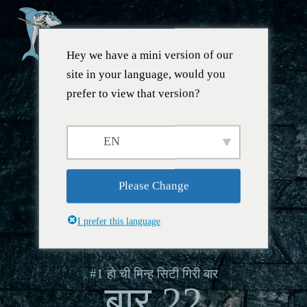
Hey we have a mini version of our
site in your language, would you
prefer to view that version?
EN
Please Change
I prefer this language
#1 हो ची मिन्ह सिटी गिरी बार
बार 22