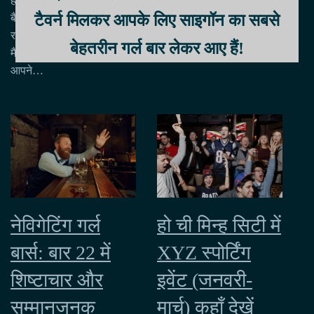
हो ची मिन्ह सिटी में शानदार
टैवर्न मिलकर आपके लिए साइगॉन का सबसे
बैचलर पार्टी ब्लूप्रिंट: पापपूर्ण
रहस्यों का खुलासा हेलो, बेस्ट
बेहतरीन गर्ल बार लेकर आए हैं!
मैन एक्स्ट्राऑर्डिनेयर! तो,
आपने…
नेविगेटिंग गर्ल
हो ची मिन्ह सिटी में
बार्स: बार 22 में
XYZ स्पोर्टिंग
शिष्टाचार और
इवेंट (जनवरी-
सम्मानजनक
मार्च) कहाँ देखें