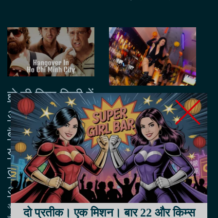
हो ची मिन्ह सिटी में
2024 में हो ची
अपनी स्टैग /
मिन्ह सिटी में 5
बैचलर पार्टी की
सर्वश्रेष्ठ गर्ल बार
योजना बनाएं - अब
फ़रवरी 26, 2024
तक के सबसे
जैसा कि कहा जाता है, 'हर
चमकती चीज़ सोना नहीं होती,'
अच्छे व्यक्ति बनें!!!
लेकिन मैंने हो ची मिन्ह में गर्ल बार
अप्रैल 12, 2024
पाया है...
दो प्रतीक। एक मिशन। बार 22 और किम्स