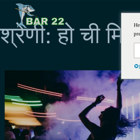
He
श्रेणी:
हो ची मिन्
pr