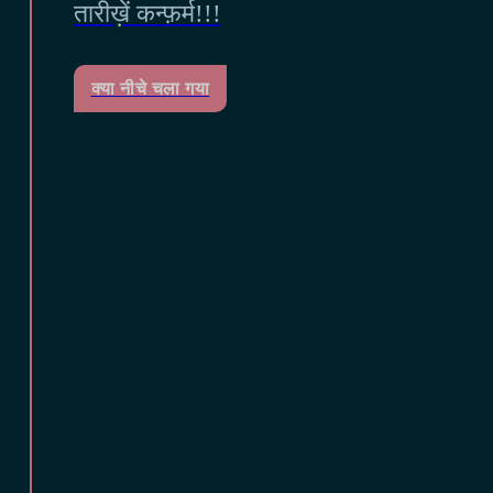
तारीख़ें कन्फ़र्म!!!
क्या नीचे चला गया