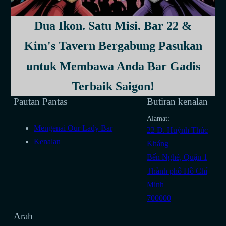
Dua Ikon. Satu Misi. Bar 22 &
Kim's Tavern Bergabung Pasukan
untuk Membawa Anda Bar Gadis
Bar Girly Terbaik Di Bandar Ho Chi Minh
Terbaik Saigon!
Pautan Pantas
Butiran kenalan
Alamat:
Mengenai Our Lady Bar
22 Đ. Huỳnh Thúc
Kenalan
Kháng
Bến Nghé, Quận 1
Thành phố Hồ Chí
Minh
700000
Arah