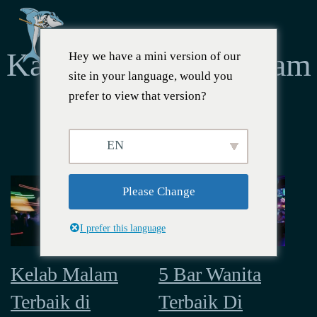
Kategori:
Kelab malam
Hey we have a mini version of our
site in your language, would you
prefer to view that version?
di Ho Chi Minh
EN
Please Change
I prefer this language
5 Bar Wanita
Kelab Malam
Terbaik Di
Terbaik di