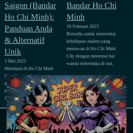
Bandar Ho Chi
Saigon (Bandar
Minh
Ho Chi Minh):
18 Februari 2025
Panduan Anda
Bersedia untuk menerokai
& Alternatif
kehidupan malam yang
menawan di Ho Chi Minh
Unik
City dengan menemui bar
3 Mei 2025
wanita terkemuka di sini.
Mendarat di Ho Chi Minh
City (Saigon) bertenaga
tinggi? Matahari terbenam,
tetapi bandar itu menyala!
Jika anda sedang mencari…