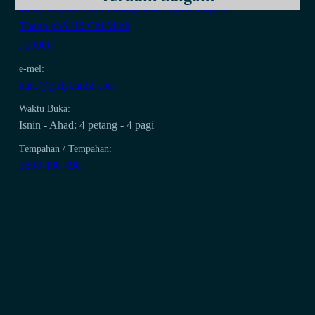
22 Đ. Huỳnh Thúc Kháng, Bến Nghé, Quận 1
Thành phố Hồ Chí Minh
700000
e-mel:
halo@girlybar22.com
Waktu Buka:
Isnin - Ahad: 4 petang - 4 pagi
Tempahan / Tempahan:
0898 498 498