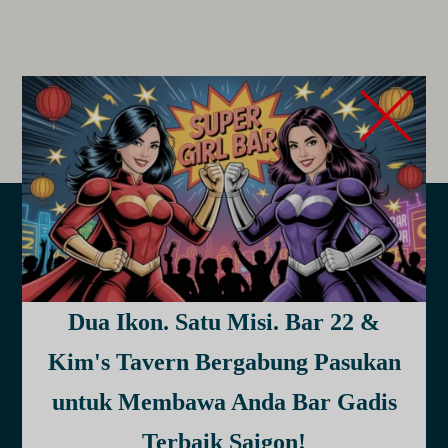
Butiran Perhubungan
Untuk Girl Bar Kami
Dua Ikon. Satu Misi. Bar 22 &
Kim's Tavern Bergabung Pasukan
Bar 22
untuk Membawa Anda Bar Gadis
Alamat:
Terbaik Saigon!